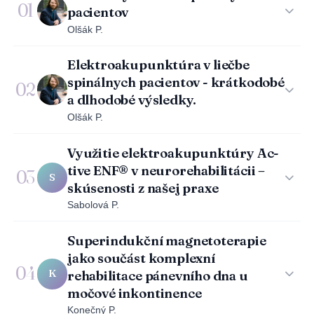
01
pacientov
Olšák P.
Elektroakupunktúra v liečbe
spinálnych pacientov - krátkodobé
02
a dlhodobé výsledky.
Olšák P.
Využitie elektroakupunktúry Ac-
tive ENF® v neurorehabilitácii –
03
S
skúsenosti z našej praxe
Sabolová P.
Superindukční magnetoterapie
jako součást komplexní
04
K
rehabilitace pánevního dna u
močové inkontinence
Konečný P.